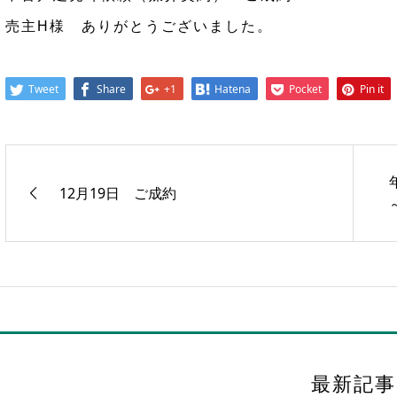
売主H様 ありがとうございました。
Tweet
Share
+1
Hatena
Pocket
Pin it
12月19日 ご成約
～
最新記事