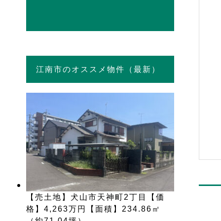
江南市のオススメ物件（最新）
【売土地】犬山市天神町2丁目【価
格】4,263万円【面積】234.86㎡
（約71.04坪）