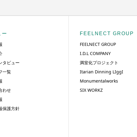
ュー
FEELNECT GROUP
報
FEELNECT GROUP
介
I.D.L COMPANY
ンタビュー
満室化プロジェクト
フ一覧
Itarian Dinning LIggI
報
Monumentalworks
合わせ
SIX WORKZ
報
報保護方針