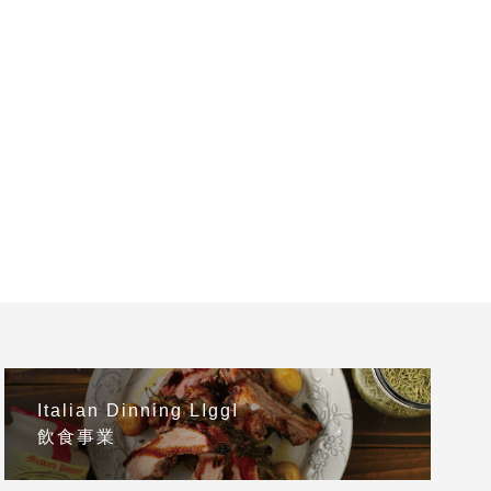
Italian Dinning LIggI
飲食事業