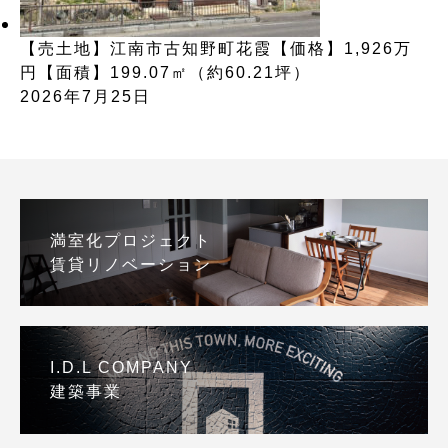
【売土地】江南市古知野町花霞【価格】1,926万
円【面積】199.07㎡（約60.21坪）
2026年7月25日
満室化プロジェクト
賃貸リノベーション
I.D.L COMPANY
建築事業