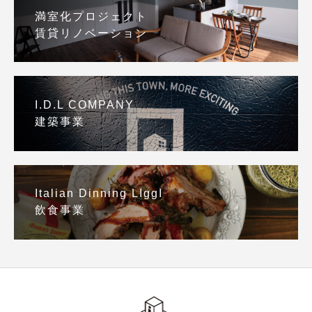
満室化プロジェクト
賃貸リノベーション
I.D.L COMPANY
建築事業
Italian Dinning LIggI
飲食事業