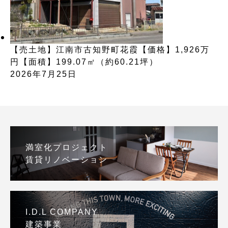
【売土地】江南市古知野町花霞【価格】1,926万
円【面積】199.07㎡（約60.21坪）
2026年7月25日
満室化プロジェクト
賃貸リノベーション
I.D.L COMPANY
建築事業