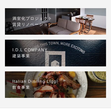
満室化プロジェクト
賃貸リノベーション
I.D.L COMPANY
建築事業
Italian Dinning LIggI
飲食事業