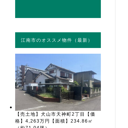
江南市のオススメ物件（最新）
【売土地】犬山市天神町2丁目【価
格】4,263万円【面積】234.86㎡
（約71.04坪）