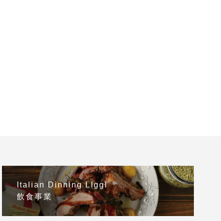
Italian Dinning LIggI
飲食事業