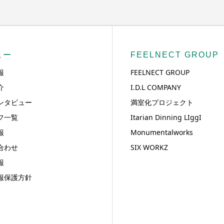
ュー
FEELNECT GROUP
報
FEELNECT GROUP
介
I.D.L COMPANY
ンタビュー
満室化プロジェクト
フ一覧
Itarian Dinning LIggI
報
Monumentalworks
合わせ
SIX WORKZ
報
報保護方針