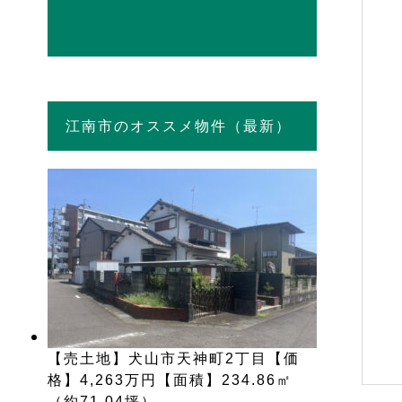
江南市のオススメ物件（最新）
【売土地】犬山市天神町2丁目【価
格】4,263万円【面積】234.86㎡
（約71.04坪）