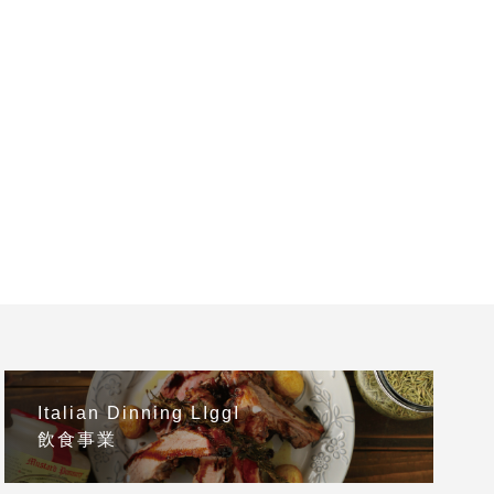
Italian Dinning LIggI
飲食事業