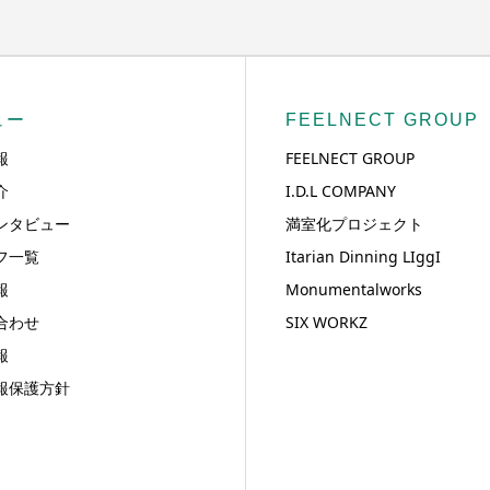
ュー
FEELNECT GROUP
報
FEELNECT GROUP
介
I.D.L COMPANY
ンタビュー
満室化プロジェクト
フ一覧
Itarian Dinning LIggI
報
Monumentalworks
合わせ
SIX WORKZ
報
報保護方針