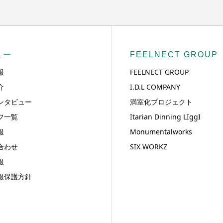
ュー
FEELNECT GROUP
報
FEELNECT GROUP
介
I.D.L COMPANY
ンタビュー
満室化プロジェクト
フ一覧
Itarian Dinning LIggI
報
Monumentalworks
合わせ
SIX WORKZ
報
報保護方針