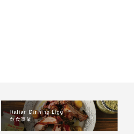
Italian Dinning LIggI
飲食事業