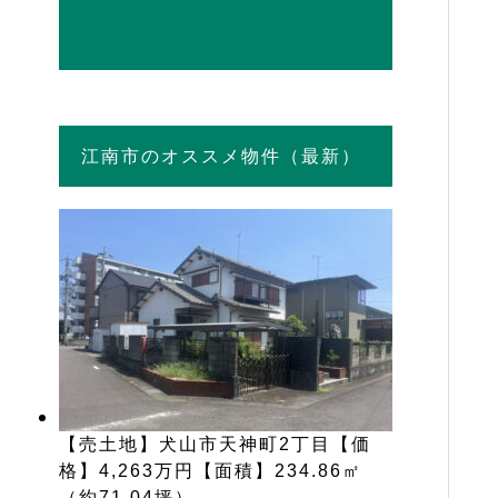
江南市のオススメ物件（最新）
【売土地】犬山市天神町2丁目【価
格】4,263万円【面積】234.86㎡
（約71.04坪）