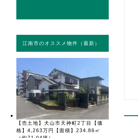
江南市のオススメ物件（最新）
【売土地】犬山市天神町2丁目【価
格】4,263万円【面積】234.86㎡
（約71.04坪）