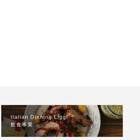
Italian Dinning LIggI
飲食事業