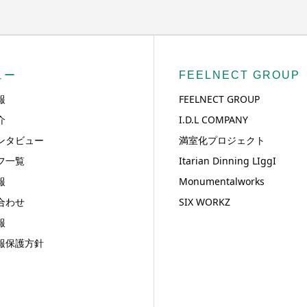
ュー
FEELNECT GROUP
報
FEELNECT GROUP
介
I.D.L COMPANY
ンタビュー
満室化プロジェクト
フ一覧
Itarian Dinning LIggI
報
Monumentalworks
合わせ
SIX WORKZ
報
報保護方針