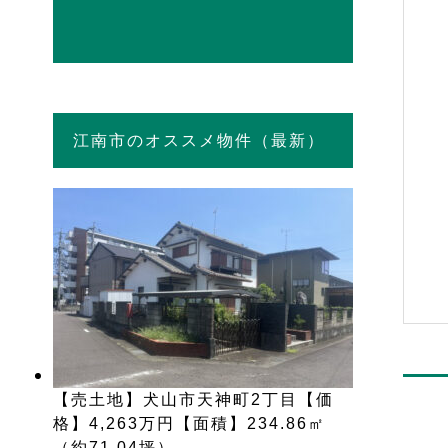
江南市のオススメ物件（最新）
【売土地】犬山市天神町2丁目【価
格】4,263万円【面積】234.86㎡
（約71.04坪）