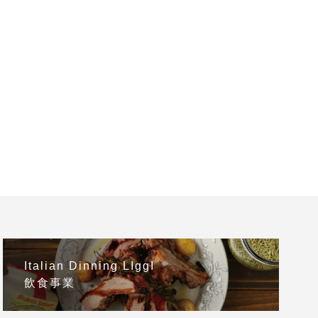
Italian Dinning LIggI
飲食事業