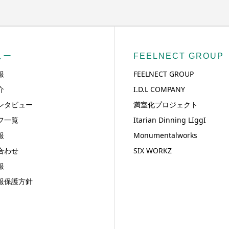
ュー
FEELNECT GROUP
報
FEELNECT GROUP
介
I.D.L COMPANY
ンタビュー
満室化プロジェクト
フ一覧
Itarian Dinning LIggI
報
Monumentalworks
合わせ
SIX WORKZ
報
報保護方針