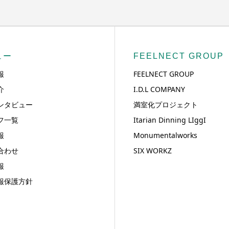
ュー
FEELNECT GROUP
報
FEELNECT GROUP
介
I.D.L COMPANY
ンタビュー
満室化プロジェクト
フ一覧
Itarian Dinning LIggI
報
Monumentalworks
合わせ
SIX WORKZ
報
報保護方針