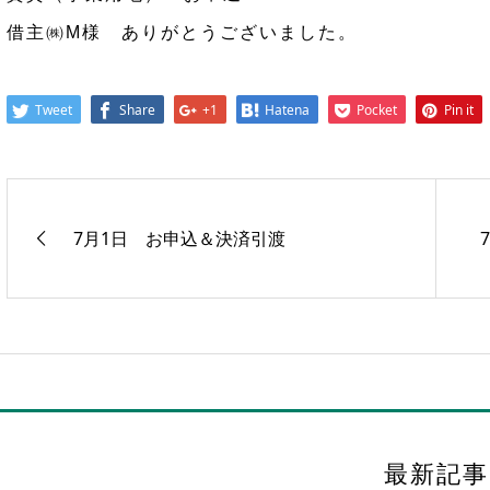
借主㈱M様 ありがとうございました。
Tweet
Share
+1
Hatena
Pocket
Pin it
7月1日 お申込＆決済引渡
最新記事