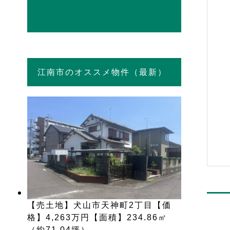
江南市のオススメ物件（最新）
【売土地】犬山市天神町2丁目【価
格】4,263万円【面積】234.86㎡
（約71.04坪）