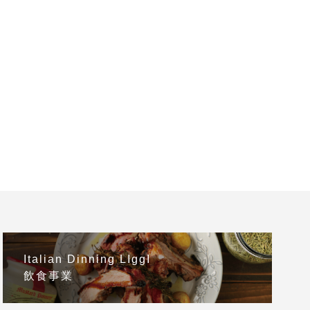
Italian Dinning LIggI
飲食事業