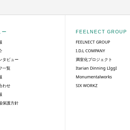
ュー
FEELNECT GROUP
報
FEELNECT GROUP
介
I.D.L COMPANY
ンタビュー
満室化プロジェクト
フ一覧
Itarian Dinning LIggI
報
Monumentalworks
合わせ
SIX WORKZ
報
報保護方針