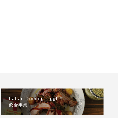
Italian Dinning LIggI
飲食事業