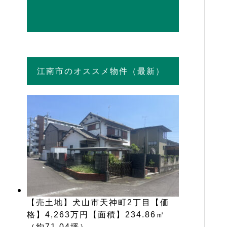
江南市のオススメ物件（最新）
【売土地】犬山市天神町2丁目【価
格】4,263万円【面積】234.86㎡
（約71.04坪）