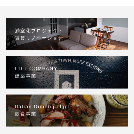
満室化プロジェクト
賃貸リノベーション
I.D.L COMPANY
建築事業
Italian Dinning LIggI
飲食事業