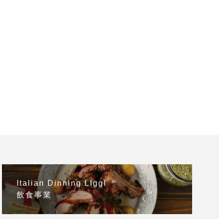
Italian Dinning LIggI
飲食事業