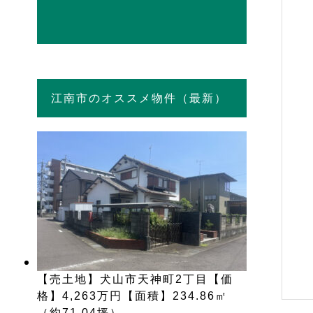
江南市のオススメ物件（最新）
【売土地】犬山市天神町2丁目【価
格】4,263万円【面積】234.86㎡
（約71.04坪）