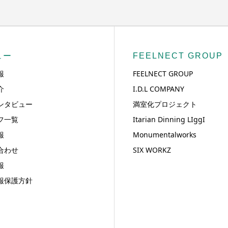
ュー
FEELNECT GROUP
報
FEELNECT GROUP
介
I.D.L COMPANY
ンタビュー
満室化プロジェクト
フ一覧
Itarian Dinning LIggI
報
Monumentalworks
合わせ
SIX WORKZ
報
報保護方針