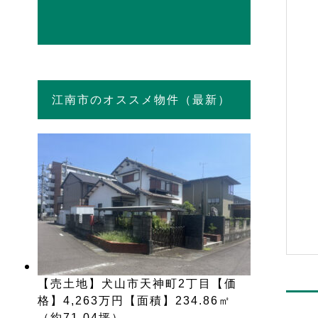
江南市のオススメ物件（最新）
【売土地】犬山市天神町2丁目【価
格】4,263万円【面積】234.86㎡
（約71.04坪）