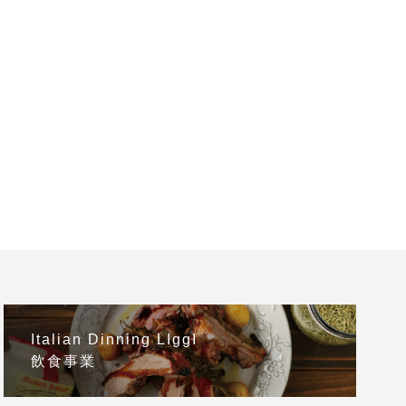
Italian Dinning LIggI
飲食事業