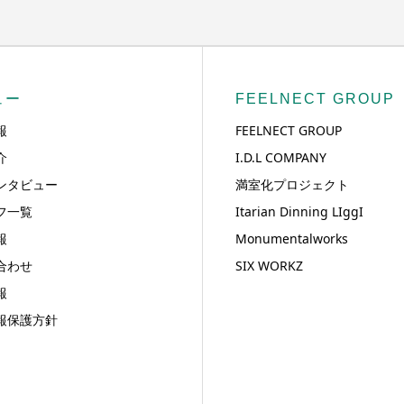
ュー
FEELNECT GROUP
報
FEELNECT GROUP
介
I.D.L COMPANY
ンタビュー
満室化プロジェクト
フ一覧
Itarian Dinning LIggI
報
Monumentalworks
合わせ
SIX WORKZ
報
報保護方針