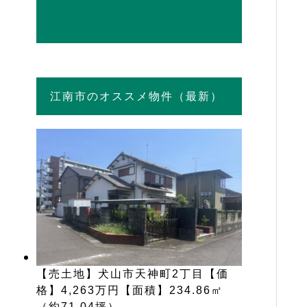
江南市のオススメ物件（最新）
【売土地】犬山市天神町2丁目【価
格】4,263万円【面積】234.86㎡
（約71.04坪）