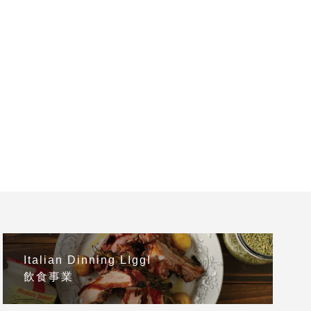
Italian Dinning LIggI
飲食事業