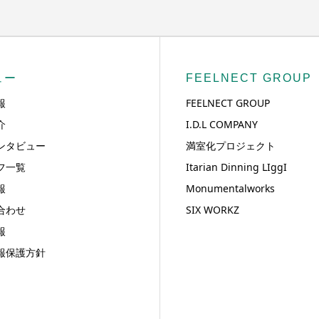
ュー
FEELNECT GROUP
報
FEELNECT GROUP
介
I.D.L COMPANY
ンタビュー
満室化プロジェクト
フ一覧
Itarian Dinning LIggI
報
Monumentalworks
合わせ
SIX WORKZ
報
報保護方針