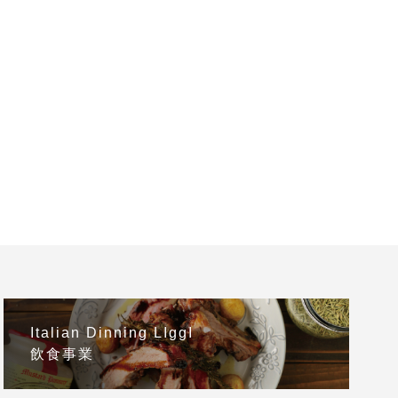
Italian Dinning LIggI
飲食事業