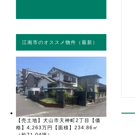
江南市のオススメ物件（最新）
【売土地】犬山市天神町2丁目【価
格】4,263万円【面積】234.86㎡
（約71.04坪）