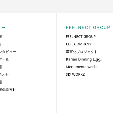
ュー
FEELNECT GROUP
報
FEELNECT GROUP
介
I.D.L COMPANY
ンタビュー
満室化プロジェクト
フ一覧
Itarian Dinning LIggI
報
Monumentalworks
合わせ
SIX WORKZ
報
報保護方針