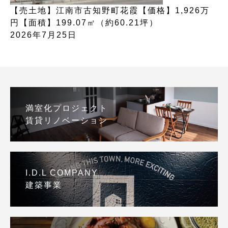
【売土地】江南市古知野町花霞【価格】1,926万
円【面積】199.07㎡（約60.21坪）
2026年7月25日
満室化プロジェクト
賃貸リノベーション
I.D.L COMPANY
建築事業