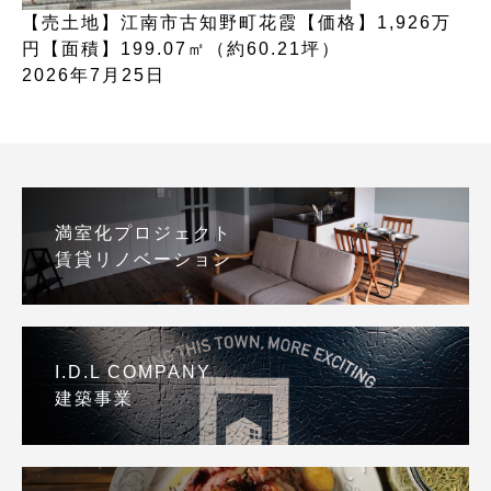
【売土地】江南市古知野町花霞【価格】1,926万
円【面積】199.07㎡（約60.21坪）
2026年7月25日
満室化プロジェクト
賃貸リノベーション
I.D.L COMPANY
建築事業