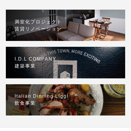
満室化プロジェクト
賃貸リノベーション
I.D.L COMPANY
建築事業
Italian Dinning LIggI
飲食事業