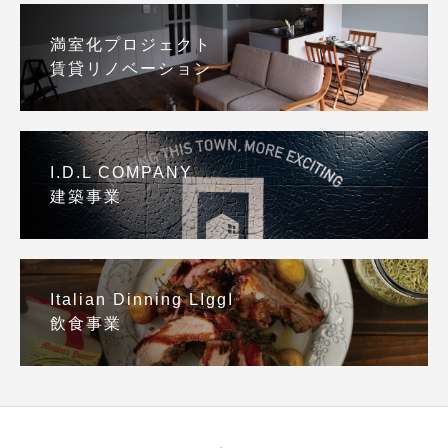
満室化プロジェクト
賃貸リノベーション
I.D.L COMPANY
建築事業
Italian Dinning LIggI
飲食事業